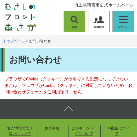
ペ
メ
埼玉県朝霞市公式ホームページ
ー
ニ
ジ
ュ
の
ー
検
利
メ
先
を
索
用
ニ
頭
飛
者
ュ
トップページ
>
お問い合わせ
で
ば
別
ー
す
し
本
。
て
お問い合わせ
文
本
文
へ
ブラウザでCookie（クッキー）が使用できる設定になっていない、
または、ブラウザがCookie（クッキー）に対応していないため、お
問い合わせフォームをご利用頂けません。
個人情報の取り
免責事項
このホームペー
RSS配信につい
扱いについて
ジについて
て