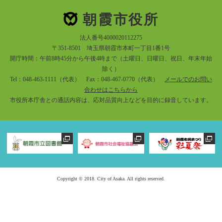
朝霞市役所
法人番号4000020112275
〒351-8501 埼玉県朝霞市本町一丁目1番1号
開庁時間：午前8時45分から午後4時まで（土曜日、日曜日、祝日、年末年始
除く）
Tel：048-463-1111（代表） Fax：048-467-0770（代表）
メールでのお問い
合わせはこちらから
市役所本庁舎との通話内容は、応対品質向上などを目的に録音しています。
Copyright © 2018. City of Asaka. All rights reserved.