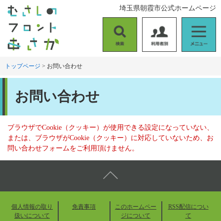
ペ
メ
埼玉県朝霞市公式ホームページ
ー
ニ
ジ
ュ
の
ー
検
利
メ
先
を
索
用
ニ
頭
飛
者
ュ
トップページ
>
お問い合わせ
で
ば
別
ー
す
し
本
。
て
お問い合わせ
文
本
文
へ
ブラウザでCookie（クッキー）が使用できる設定になっていない、
または、ブラウザがCookie（クッキー）に対応していないため、お
問い合わせフォームをご利用頂けません。
個人情報の取り
免責事項
このホームペー
RSS配信につい
扱いについて
ジについて
て