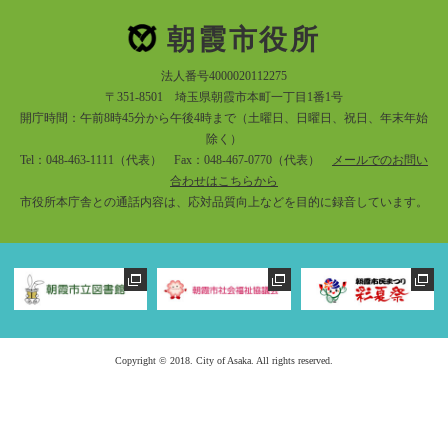
朝霞市役所
法人番号4000020112275
〒351-8501 埼玉県朝霞市本町一丁目1番1号
開庁時間：午前8時45分から午後4時まで（土曜日、日曜日、祝日、年末年始
除く）
Tel：048-463-1111（代表） Fax：048-467-0770（代表）
メールでのお問い
合わせはこちらから
市役所本庁舎との通話内容は、応対品質向上などを目的に録音しています。
Copyright © 2018. City of Asaka. All rights reserved.