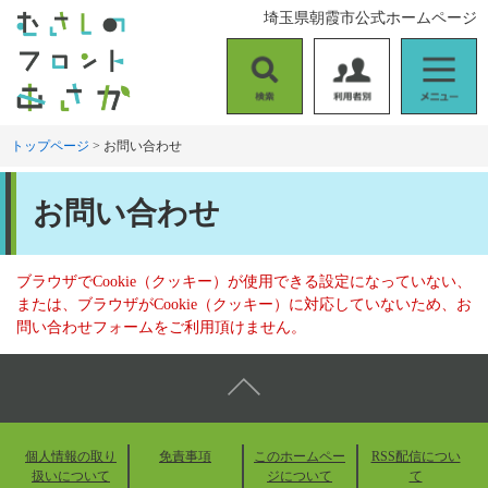
ペ
メ
埼玉県朝霞市公式ホームページ
ー
ニ
ジ
ュ
の
ー
検
利
メ
先
を
索
用
ニ
頭
飛
者
ュ
トップページ
>
お問い合わせ
で
ば
別
ー
す
し
本
。
て
お問い合わせ
文
本
文
へ
ブラウザでCookie（クッキー）が使用できる設定になっていない、
または、ブラウザがCookie（クッキー）に対応していないため、お
問い合わせフォームをご利用頂けません。
個人情報の取り
免責事項
このホームペー
RSS配信につい
扱いについて
ジについて
て