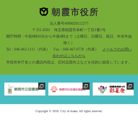
朝霞市役所
法人番号4000020112275
〒351-8501 埼玉県朝霞市本町一丁目1番1号
開庁時間：午前8時45分から午後4時まで（土曜日、日曜日、祝日、年末年始
除く）
Tel：048-463-1111（代表） Fax：048-467-0770（代表）
メールでのお問い
合わせはこちらから
市役所本庁舎との通話内容は、応対品質向上などを目的に録音しています。
Copyright © 2018. City of Asaka. All rights reserved.