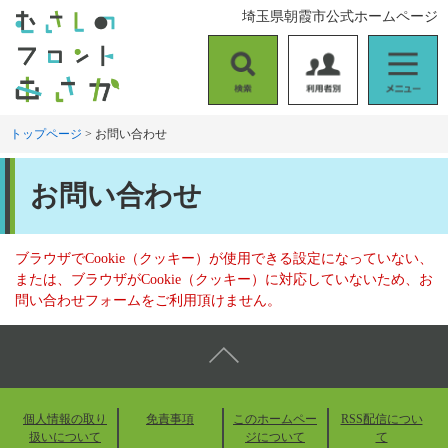
ペ
メ
埼玉県朝霞市公式ホームページ
ー
ニ
ジ
ュ
の
ー
検
利
メ
先
を
索
用
ニ
頭
飛
者
ュ
トップページ
>
お問い合わせ
で
ば
別
ー
す
し
本
。
て
お問い合わせ
文
本
文
へ
ブラウザでCookie（クッキー）が使用できる設定になっていない、
または、ブラウザがCookie（クッキー）に対応していないため、お
問い合わせフォームをご利用頂けません。
個人情報の取り
免責事項
このホームペー
RSS配信につい
扱いについて
ジについて
て