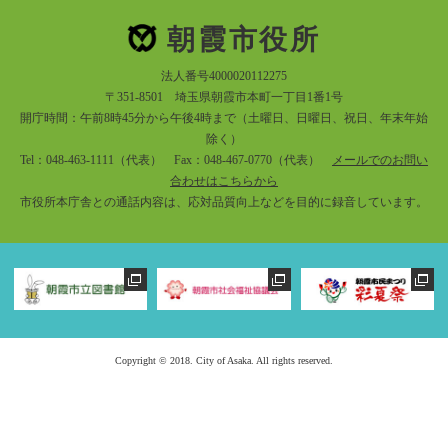
朝霞市役所
法人番号4000020112275
〒351-8501 埼玉県朝霞市本町一丁目1番1号
開庁時間：午前8時45分から午後4時まで（土曜日、日曜日、祝日、年末年始
除く）
Tel：048-463-1111（代表） Fax：048-467-0770（代表）
メールでのお問い
合わせはこちらから
市役所本庁舎との通話内容は、応対品質向上などを目的に録音しています。
Copyright © 2018. City of Asaka. All rights reserved.