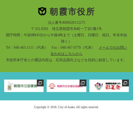
朝霞市役所
法人番号4000020112275
〒351-8501 埼玉県朝霞市本町一丁目1番1号
開庁時間：午前8時45分から午後4時まで（土曜日、日曜日、祝日、年末年始
除く）
Tel：048-463-1111（代表） Fax：048-467-0770（代表）
メールでのお問い
合わせはこちらから
市役所本庁舎との通話内容は、応対品質向上などを目的に録音しています。
Copyright © 2018. City of Asaka. All rights reserved.