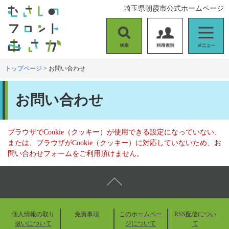
ペ
メ
埼玉県朝霞市公式ホームページ
ー
ニ
ジ
ュ
の
ー
検
利
メ
先
を
索
用
ニ
頭
飛
者
ュ
トップページ
>
お問い合わせ
で
ば
別
ー
す
し
本
。
て
お問い合わせ
文
本
文
へ
ブラウザでCookie（クッキー）が使用できる設定になっていない、
または、ブラウザがCookie（クッキー）に対応していないため、お
問い合わせフォームをご利用頂けません。
個人情報の取り
免責事項
このホームペー
RSS配信につい
扱いについて
ジについて
て