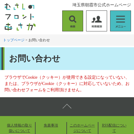
ペ
メ
埼玉県朝霞市公式ホームページ
ー
ニ
ジ
ュ
の
ー
検
利
メ
先
を
索
用
ニ
頭
飛
者
ュ
トップページ
>
お問い合わせ
で
ば
別
ー
す
し
本
。
て
お問い合わせ
文
本
文
へ
ブラウザでCookie（クッキー）が使用できる設定になっていない、
または、ブラウザがCookie（クッキー）に対応していないため、お
問い合わせフォームをご利用頂けません。
個人情報の取り
免責事項
このホームペー
RSS配信につい
扱いについて
ジについて
て