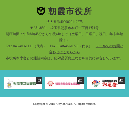
朝霞市役所
法人番号4000020112275
〒351-8501 埼玉県朝霞市本町一丁目1番1号
開庁時間：午前8時45分から午後4時まで（土曜日、日曜日、祝日、年末年始
除く）
Tel：048-463-1111（代表） Fax：048-467-0770（代表）
メールでのお問い
合わせはこちらから
市役所本庁舎との通話内容は、応対品質向上などを目的に録音しています。
Copyright © 2018. City of Asaka. All rights reserved.