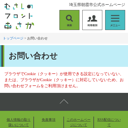
ペ
メ
埼玉県朝霞市公式ホームページ
ー
ニ
ジ
ュ
の
ー
検
利
メ
先
を
索
用
ニ
頭
飛
者
ュ
トップページ
>
お問い合わせ
で
ば
別
ー
す
し
本
。
て
お問い合わせ
文
本
文
へ
ブラウザでCookie（クッキー）が使用できる設定になっていない、
または、ブラウザがCookie（クッキー）に対応していないため、お
問い合わせフォームをご利用頂けません。
個人情報の取り
免責事項
このホームペー
RSS配信につい
扱いについて
ジについて
て