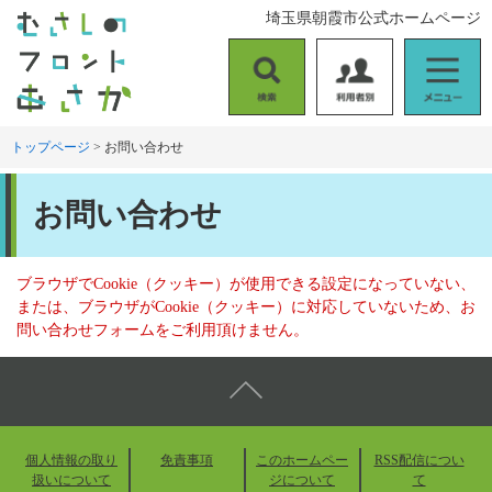
ペ
メ
埼玉県朝霞市公式ホームページ
ー
ニ
ジ
ュ
の
ー
検
利
メ
先
を
索
用
ニ
頭
飛
者
ュ
トップページ
>
お問い合わせ
で
ば
別
ー
す
し
本
。
て
お問い合わせ
文
本
文
へ
ブラウザでCookie（クッキー）が使用できる設定になっていない、
または、ブラウザがCookie（クッキー）に対応していないため、お
問い合わせフォームをご利用頂けません。
個人情報の取り
免責事項
このホームペー
RSS配信につい
扱いについて
ジについて
て