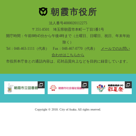
朝霞市役所
法人番号4000020112275
〒351-8501 埼玉県朝霞市本町一丁目1番1号
開庁時間：午前8時45分から午後4時まで（土曜日、日曜日、祝日、年末年始
除く）
Tel：048-463-1111（代表） Fax：048-467-0770（代表）
メールでのお問い
合わせはこちらから
市役所本庁舎との通話内容は、応対品質向上などを目的に録音しています。
Copyright © 2018. City of Asaka. All rights reserved.