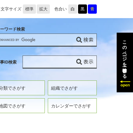
文字サイズ
標準
拡大
色合い
白
黒
青
ーワード検索
このページを一時保存する
事ID検索
分類でさがす
組織でさがす
地図でさがす
カレンダーでさがす