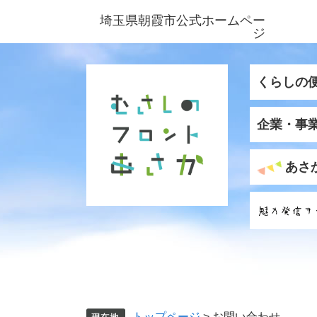
ペ
メ
埼玉県朝霞市公式ホームペー
ー
ニ
ジ
ジ
ュ
の
ー
先
を
くらしの
頭
飛
で
ば
企業・事
す
し
。
て
本
あさ
文
へ
トップページ
>
お問い合わせ