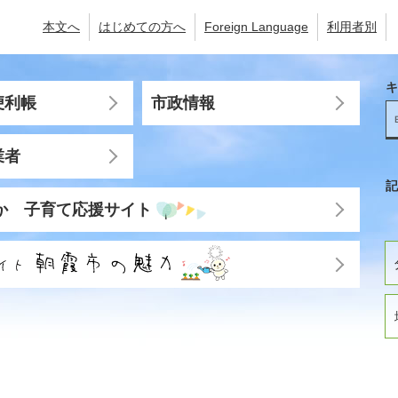
本文へ
はじめての方へ
Foreign Language
利用者別
キ
便利帳
市政情報
業者
記
か 子育て応援サイト