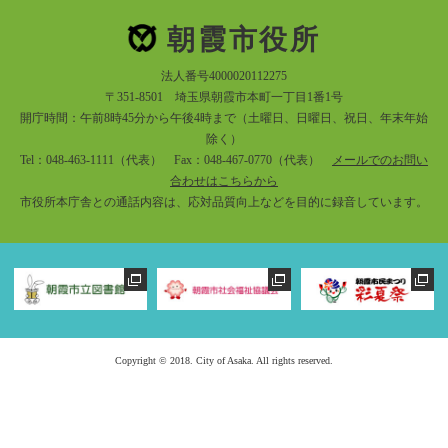
朝霞市役所
法人番号4000020112275
〒351-8501 埼玉県朝霞市本町一丁目1番1号
開庁時間：午前8時45分から午後4時まで（土曜日、日曜日、祝日、年末年始
除く）
Tel：048-463-1111（代表） Fax：048-467-0770（代表）
メールでのお問い
合わせはこちらから
市役所本庁舎との通話内容は、応対品質向上などを目的に録音しています。
Copyright © 2018. City of Asaka. All rights reserved.