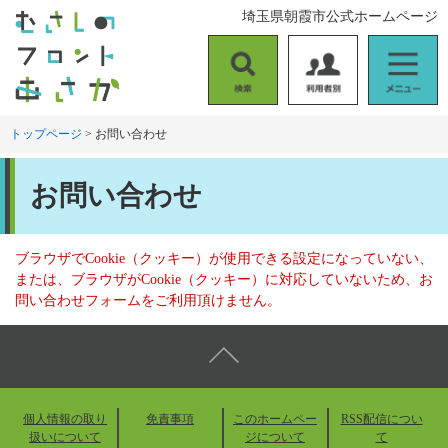
ペ
メ
埼玉県朝霞市公式ホームページ
ー
ニ
ジ
ュ
の
ー
検
利
メ
先
を
索
用
ニ
頭
飛
者
ュ
トップページ
>
お問い合わせ
で
ば
別
ー
す
し
本
。
て
お問い合わせ
文
本
文
へ
ブラウザでCookie（クッキー）が使用できる設定になっていない、
または、ブラウザがCookie（クッキー）に対応していないため、お
問い合わせフォームをご利用頂けません。
個人情報の取り
免責事項
このホームペー
RSS配信につい
扱いについて
ジについて
て