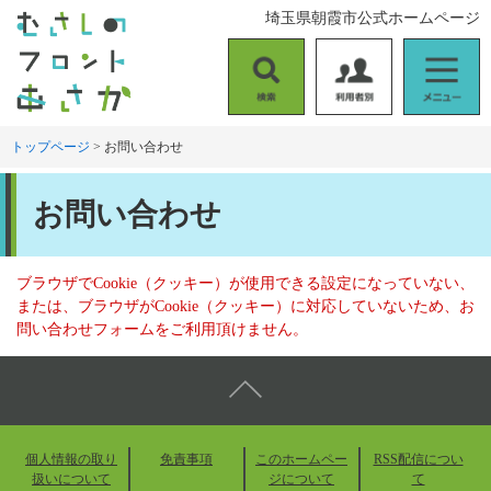
ペ
メ
埼玉県朝霞市公式ホームページ
ー
ニ
ジ
ュ
の
ー
検
利
メ
先
を
索
用
ニ
頭
飛
者
ュ
トップページ
>
お問い合わせ
で
ば
別
ー
す
し
本
。
て
お問い合わせ
文
本
文
へ
ブラウザでCookie（クッキー）が使用できる設定になっていない、
または、ブラウザがCookie（クッキー）に対応していないため、お
問い合わせフォームをご利用頂けません。
個人情報の取り
免責事項
このホームペー
RSS配信につい
扱いについて
ジについて
て