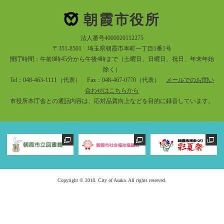
朝霞市役所
法人番号4000020112275
〒351-8501 埼玉県朝霞市本町一丁目1番1号
開庁時間：午前8時45分から午後4時まで（土曜日、日曜日、祝日、年末年始
除く）
Tel：048-463-1111（代表） Fax：048-467-0770（代表）
メールでのお問い
合わせはこちらから
市役所本庁舎との通話内容は、応対品質向上などを目的に録音しています。
Copyright © 2018. City of Asaka. All rights reserved.