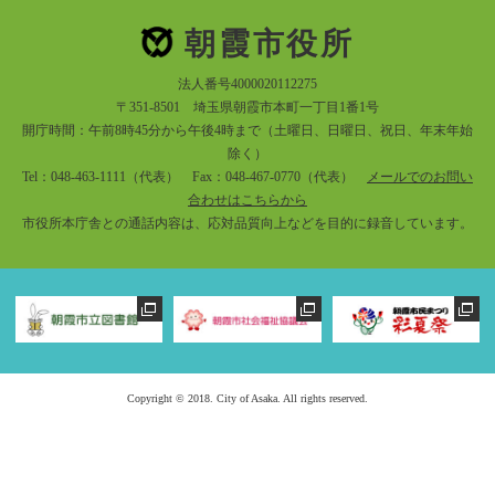
朝霞市役所
法人番号4000020112275
〒351-8501 埼玉県朝霞市本町一丁目1番1号
開庁時間：午前8時45分から午後4時まで（土曜日、日曜日、祝日、年末年始
除く）
Tel：048-463-1111（代表） Fax：048-467-0770（代表）
メールでのお問い
合わせはこちらから
市役所本庁舎との通話内容は、応対品質向上などを目的に録音しています。
Copyright © 2018. City of Asaka. All rights reserved.