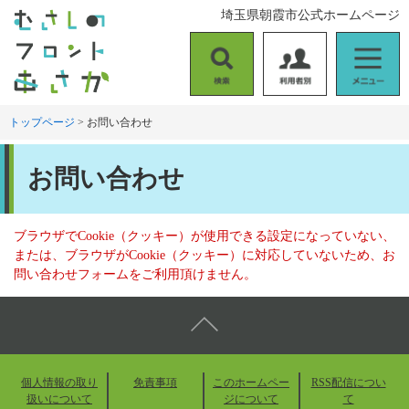
ペ
メ
埼玉県朝霞市公式ホームページ
ー
ニ
ジ
ュ
の
ー
検
利
メ
先
を
索
用
ニ
頭
飛
者
ュ
トップページ
>
お問い合わせ
で
ば
別
ー
す
し
本
。
て
お問い合わせ
文
本
文
へ
ブラウザでCookie（クッキー）が使用できる設定になっていない、
または、ブラウザがCookie（クッキー）に対応していないため、お
問い合わせフォームをご利用頂けません。
個人情報の取り
免責事項
このホームペー
RSS配信につい
扱いについて
ジについて
て