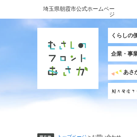
ペ
メ
埼玉県朝霞市公式ホームペー
ー
ニ
ジ
ジ
ュ
の
ー
先
を
くらしの
頭
飛
で
ば
企業・事
す
し
。
て
本
あさ
文
へ
トップページ
>
お問い合わせ