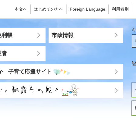
本文へ
はじめての方へ
Foreign Language
利用者別
キ
便利帳
市政情報
業者
記
か 子育て応援サイト