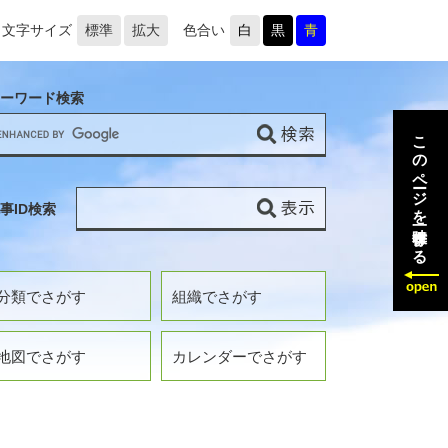
文字サイズ
標準
拡大
色合い
白
黒
青
ーワード検索
このページを一時保存する
事ID検索
分類でさがす
組織でさがす
地図でさがす
カレンダーでさがす