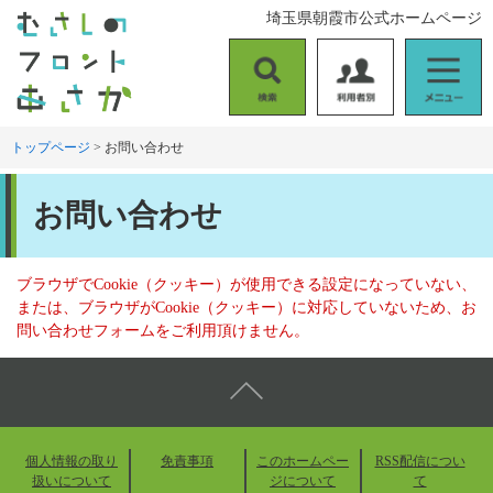
ペ
メ
埼玉県朝霞市公式ホームページ
ー
ニ
ジ
ュ
の
ー
検
利
メ
先
を
索
用
ニ
頭
飛
者
ュ
トップページ
>
お問い合わせ
で
ば
別
ー
す
し
本
。
て
お問い合わせ
文
本
文
へ
ブラウザでCookie（クッキー）が使用できる設定になっていない、
または、ブラウザがCookie（クッキー）に対応していないため、お
問い合わせフォームをご利用頂けません。
個人情報の取り
免責事項
このホームペー
RSS配信につい
扱いについて
ジについて
て