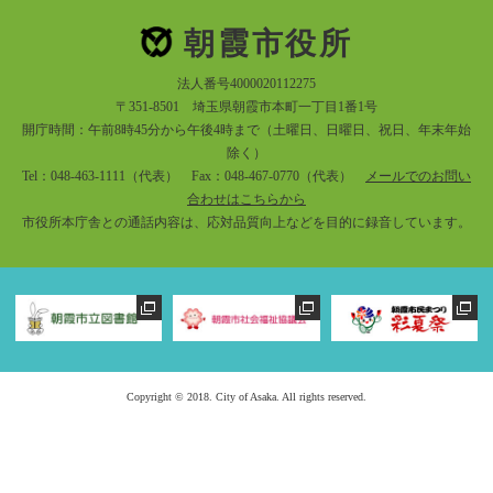
朝霞市役所
法人番号4000020112275
〒351-8501 埼玉県朝霞市本町一丁目1番1号
開庁時間：午前8時45分から午後4時まで（土曜日、日曜日、祝日、年末年始
除く）
Tel：048-463-1111（代表） Fax：048-467-0770（代表）
メールでのお問い
合わせはこちらから
市役所本庁舎との通話内容は、応対品質向上などを目的に録音しています。
Copyright © 2018. City of Asaka. All rights reserved.