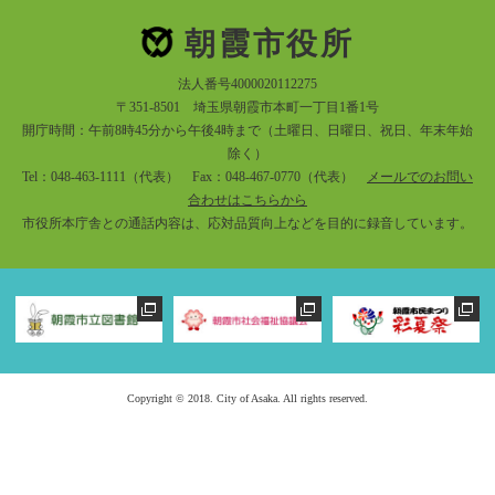
朝霞市役所
法人番号4000020112275
〒351-8501 埼玉県朝霞市本町一丁目1番1号
開庁時間：午前8時45分から午後4時まで（土曜日、日曜日、祝日、年末年始
除く）
Tel：048-463-1111（代表） Fax：048-467-0770（代表）
メールでのお問い
合わせはこちらから
市役所本庁舎との通話内容は、応対品質向上などを目的に録音しています。
Copyright © 2018. City of Asaka. All rights reserved.