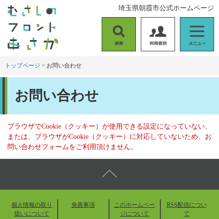
ペ
メ
埼玉県朝霞市公式ホームページ
ー
ニ
ジ
ュ
の
ー
検
利
メ
先
を
索
用
ニ
頭
飛
者
ュ
トップページ
>
お問い合わせ
で
ば
別
ー
す
し
本
。
て
お問い合わせ
文
本
文
へ
ブラウザでCookie（クッキー）が使用できる設定になっていない、
または、ブラウザがCookie（クッキー）に対応していないため、お
問い合わせフォームをご利用頂けません。
個人情報の取り
免責事項
このホームペー
RSS配信につい
扱いについて
ジについて
て