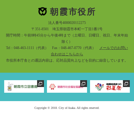
朝霞市役所
法人番号4000020112275
〒351-8501 埼玉県朝霞市本町一丁目1番1号
開庁時間：午前8時45分から午後4時まで（土曜日、日曜日、祝日、年末年始
除く）
Tel：048-463-1111（代表） Fax：048-467-0770（代表）
メールでのお問い
合わせはこちらから
市役所本庁舎との通話内容は、応対品質向上などを目的に録音しています。
Copyright © 2018. City of Asaka. All rights reserved.