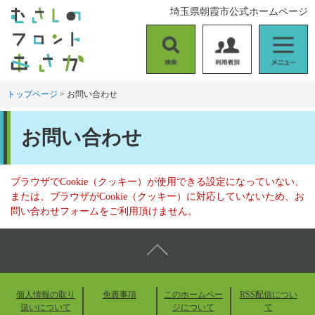
ペ
メ
埼玉県朝霞市公式ホームページ
ー
ニ
ジ
ュ
の
ー
検
利
メ
先
を
索
用
ニ
頭
飛
者
ュ
トップページ
>
お問い合わせ
で
ば
別
ー
す
し
本
。
て
お問い合わせ
文
本
文
へ
ブラウザでCookie（クッキー）が使用できる設定になっていない、
または、ブラウザがCookie（クッキー）に対応していないため、お
問い合わせフォームをご利用頂けません。
個人情報の取り
免責事項
このホームペー
RSS配信につい
扱いについて
ジについて
て