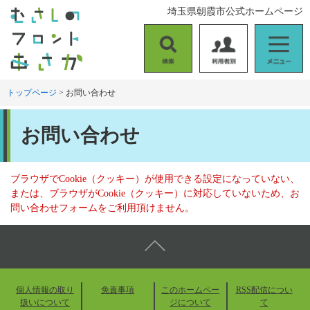
ペ
メ
埼玉県朝霞市公式ホームページ
ー
ニ
ジ
ュ
の
ー
検
利
メ
先
を
索
用
ニ
頭
飛
者
ュ
トップページ
>
お問い合わせ
で
ば
別
ー
す
し
本
。
て
お問い合わせ
文
本
文
へ
ブラウザでCookie（クッキー）が使用できる設定になっていない、
または、ブラウザがCookie（クッキー）に対応していないため、お
問い合わせフォームをご利用頂けません。
個人情報の取り
免責事項
このホームペー
RSS配信につい
扱いについて
ジについて
て