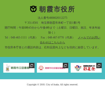
朝霞市役所
法人番号4000020112275
〒351-8501 埼玉県朝霞市本町一丁目1番1号
開庁時間：午前8時45分から午後4時まで（土曜日、日曜日、祝日、年末年始
除く）
Tel：048-463-1111（代表） Fax：048-467-0770（代表）
メールでのお問い
合わせはこちらから
市役所本庁舎との通話内容は、応対品質向上などを目的に録音しています。
Copyright © 2018. City of Asaka. All rights reserved.