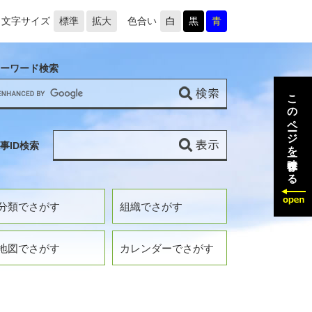
文字サイズ
標準
拡大
色合い
白
黒
青
ーワード検索
このページを一時保存する
事ID検索
分類でさがす
組織でさがす
地図でさがす
カレンダーでさがす