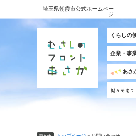
ペ
メ
埼玉県朝霞市公式ホームペー
ー
ニ
ジ
ジ
ュ
の
ー
先
を
くらしの
頭
飛
で
ば
企業・事
す
し
。
て
本
あさ
文
へ
トップページ
>
お問い合わせ