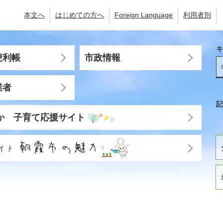
本文へ
はじめての方へ
Foreign Language
利用者別
キ
便利帳
市政情報
業者
記
か 子育て応援サイト