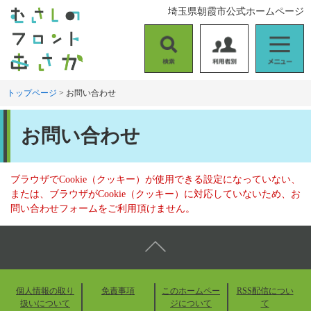
ペ
メ
埼玉県朝霞市公式ホームページ
ー
ニ
ジ
ュ
の
ー
検
利
メ
先
を
索
用
ニ
頭
飛
者
ュ
トップページ
>
お問い合わせ
で
ば
別
ー
す
し
本
。
て
お問い合わせ
文
本
文
へ
ブラウザでCookie（クッキー）が使用できる設定になっていない、
または、ブラウザがCookie（クッキー）に対応していないため、お
問い合わせフォームをご利用頂けません。
個人情報の取り
免責事項
このホームペー
RSS配信につい
扱いについて
ジについて
て