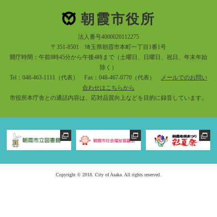
朝霞市役所
法人番号4000020112275
〒351-8501 埼玉県朝霞市本町一丁目1番1号
開庁時間：午前8時45分から午後4時まで（土曜日、日曜日、祝日、年末年始
除く）
Tel：048-463-1111（代表） Fax：048-467-0770（代表）
メールでのお問い
合わせはこちらから
市役所本庁舎との通話内容は、応対品質向上などを目的に録音しています。
Copyright © 2018. City of Asaka. All rights reserved.