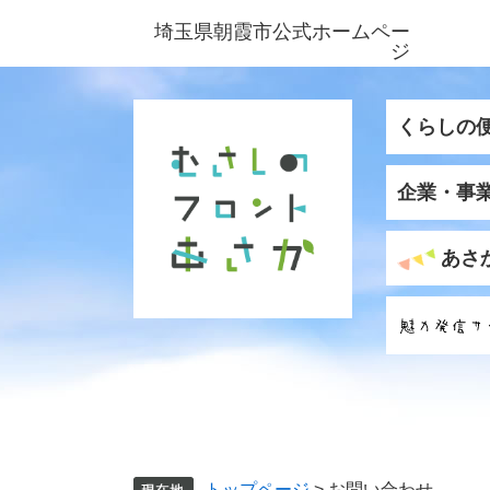
ペ
メ
埼玉県朝霞市公式ホームペー
ー
ニ
ジ
ジ
ュ
の
ー
先
を
くらしの
頭
飛
で
ば
企業・事
す
し
。
て
本
あさ
文
へ
トップページ
>
お問い合わせ