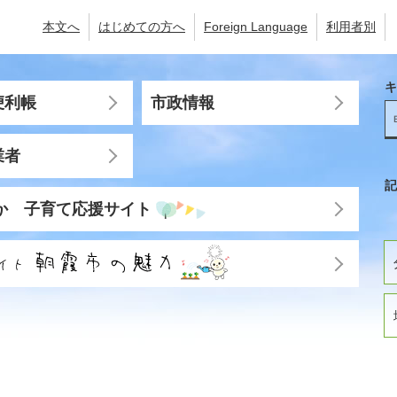
本文へ
はじめての方へ
Foreign Language
利用者別
キ
便利帳
市政情報
業者
記
か 子育て応援サイト