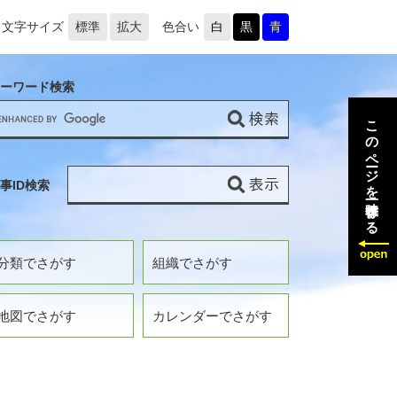
文字サイズ
標準
拡大
色合い
白
黒
青
ーワード検索
このページを一時保存する
事ID検索
分類でさがす
組織でさがす
地図でさがす
カレンダーでさがす