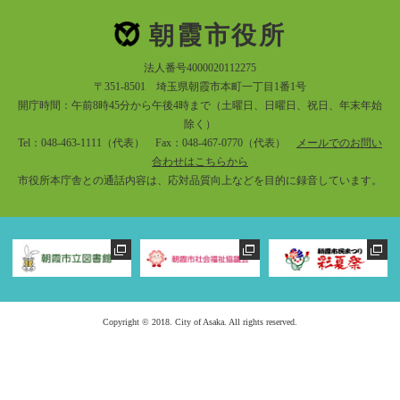
朝霞市役所
法人番号4000020112275
〒351-8501 埼玉県朝霞市本町一丁目1番1号
開庁時間：午前8時45分から午後4時まで（土曜日、日曜日、祝日、年末年始
除く）
Tel：048-463-1111（代表） Fax：048-467-0770（代表）
メールでのお問い
合わせはこちらから
市役所本庁舎との通話内容は、応対品質向上などを目的に録音しています。
Copyright © 2018. City of Asaka. All rights reserved.