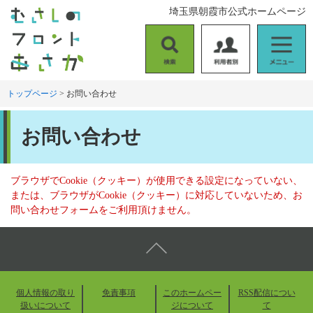
ペ
メ
埼玉県朝霞市公式ホームページ
ー
ニ
ジ
ュ
の
ー
検
利
メ
先
を
索
用
ニ
頭
飛
者
ュ
トップページ
>
お問い合わせ
で
ば
別
ー
す
し
本
。
て
お問い合わせ
文
本
文
へ
ブラウザでCookie（クッキー）が使用できる設定になっていない、
または、ブラウザがCookie（クッキー）に対応していないため、お
問い合わせフォームをご利用頂けません。
個人情報の取り
免責事項
このホームペー
RSS配信につい
扱いについて
ジについて
て