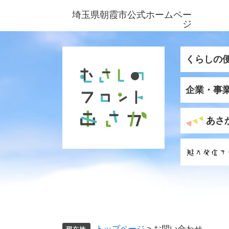
ペ
メ
埼玉県朝霞市公式ホームペー
ー
ニ
ジ
ジ
ュ
の
ー
先
を
くらしの
頭
飛
で
ば
企業・事
す
し
。
て
本
あさ
文
へ
トップページ
>
お問い合わせ