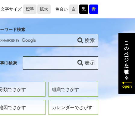
文字サイズ
標準
拡大
色合い
白
黒
青
ーワード検索
このページを一時保存する
事ID検索
分類でさがす
組織でさがす
地図でさがす
カレンダーでさがす