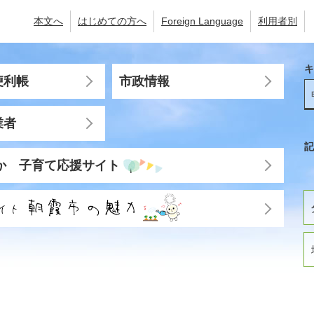
本文へ
はじめての方へ
Foreign Language
利用者別
キ
便利帳
市政情報
業者
記
か 子育て応援サイト