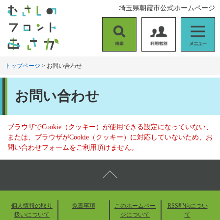
ペ
メ
埼玉県朝霞市公式ホームページ
ー
ニ
ジ
ュ
の
ー
検
利
メ
先
を
索
用
ニ
頭
飛
者
ュ
トップページ
>
お問い合わせ
で
ば
別
ー
す
し
本
。
て
お問い合わせ
文
本
文
へ
ブラウザでCookie（クッキー）が使用できる設定になっていない、
または、ブラウザがCookie（クッキー）に対応していないため、お
問い合わせフォームをご利用頂けません。
個人情報の取り
免責事項
このホームペー
RSS配信につい
扱いについて
ジについて
て