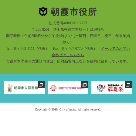
朝霞市役所
法人番号4000020112275
〒351-8501 埼玉県朝霞市本町一丁目1番1号
開庁時間：午前8時45分から午後4時まで（土曜日、日曜日、祝日、年末年始
除く）
Tel：048-463-1111（代表） Fax：048-467-0770（代表）
メールでのお問い
合わせはこちらから
市役所本庁舎との通話内容は、応対品質向上などを目的に録音しています。
Copyright © 2018. City of Asaka. All rights reserved.